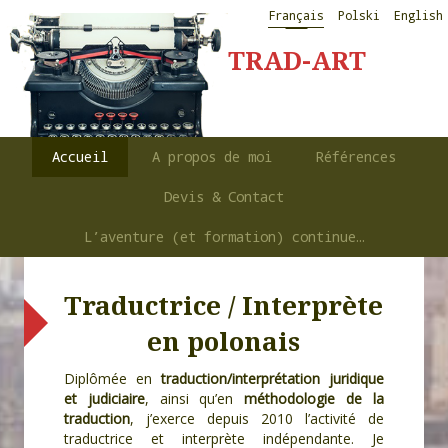
Français
Polski
English
TRAD-ART
Accueil
A propos de moi
Références
Devis & Contact
L’aventure (et formation) continue…
Traductrice / Interprète
en polonais
Diplômée en
traduction/interprétation juridique
et judiciaire
, ainsi qu’en
méthodologie de la
traduction
, j’exerce depuis 2010 l’activité de
traductrice et interprète indépendante. Je