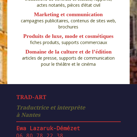
actes notariés, pièces d’état civil
Marketing et communication
campagnes publicitaires, contenus de sites web,
brochures
Produits de luxe, mode et cosmétiques
fiches produits, supports commerciaux
Domaine de la culture et de l’édition
articles de presse, supports de communication
pour le théâtre et le cinéma
TRAD-ART
Traductrice et interprète
à Nantes
Ewa Lazaruk-Démézet
06 80 78 22 38